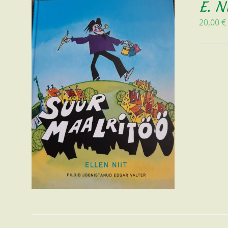
E. N
20,00
€