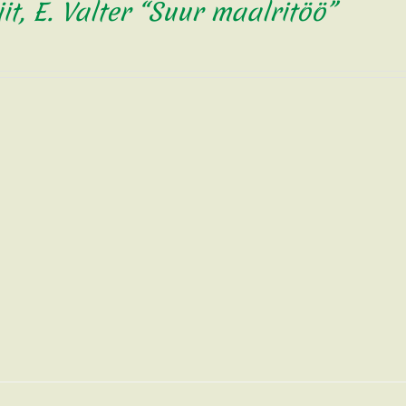
iit, E. Valter “Suur maalritöö”