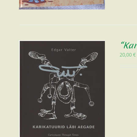
“Kar
20,00
€