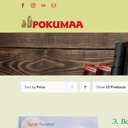
Skip
Facebook
Instagram
Tripadvisor
Email
to
content
Sort by
Price
Show
12 Products
Э. В