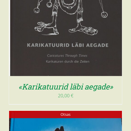
«Karikatuurid läbi aegade»
20,00
€
Otsas