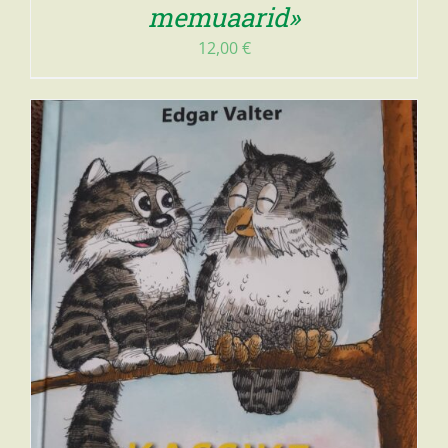
memuaarid»
12,00
€