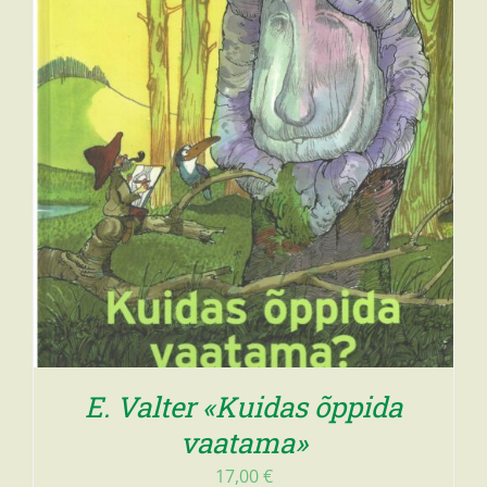
E. Valter «Kuidas õppida
vaatama»
17,00
€