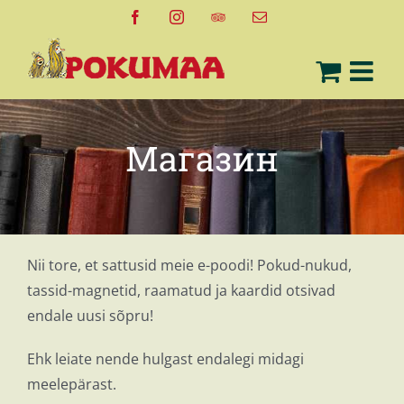
Skip
Facebook
Instagram
Tripadvisor
Email
to
content
Магазин
Nii tore, et sattusid meie e-poodi! Pokud-nukud,
tassid-magnetid, raamatud ja kaardid otsivad
endale uusi sõpru!
Ehk leiate nende hulgast endalegi midagi
meelepärast.