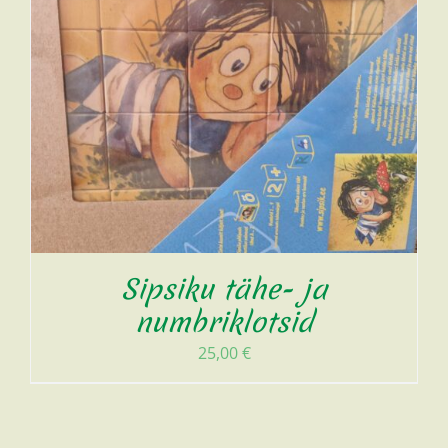
Sipsiku tähe- ja
numbriklotsid
25,00
€