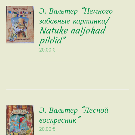
Э. Вальтер “Немного
забавные картинки/
Natuke naljakad
pildid”
20,00
€
Э. Вальтер “Лесной
воскресник”
20,00
€