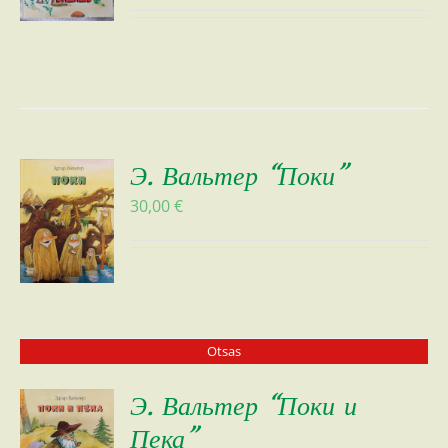
Э. Вальтер “Поки”
30,00
€
Otsas
Э. Вальтер “Поки и
Пека”