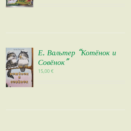
Е. Вальтер “Котёнок и
Совёнок”
15,00
€