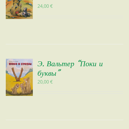
24,00
€
Э. Вальтер “Поки и
буквы”
20,00
€