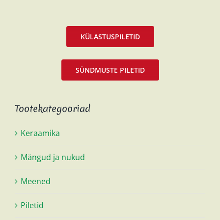
KÜLASTUSPILETID
SÜNDMUSTE PILETID
Tootekategooriad
Keraamika
Mängud ja nukud
Meened
Piletid