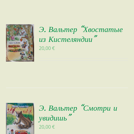
Э. Вальтер “Хвостатые
из Кистеляндии”
20,00
€
Э. Вальтер “Смотри и
увидишь”
20,00
€