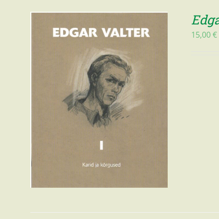
Edga
15,00
€