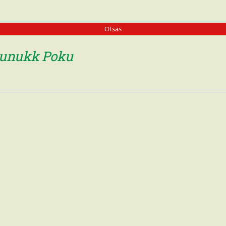
Otsas
sunukk Poku