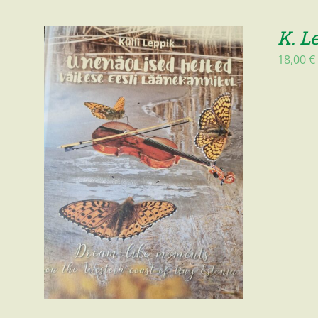
K. L
18,00
€