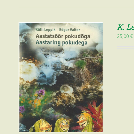
K. L
25,00
€