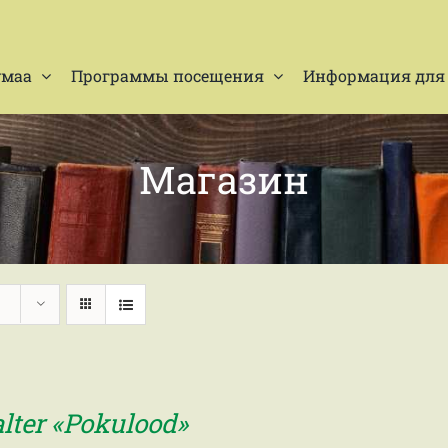
умаа
Программы посещения
Информация для 
Магазин
alter «Pokulood»