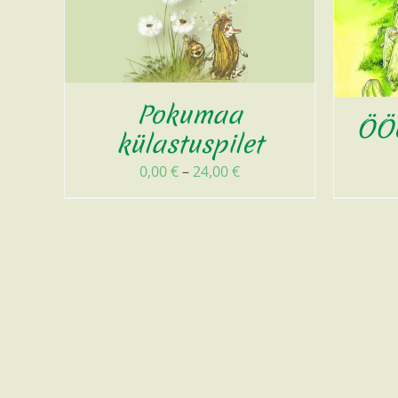
Pokumaa
ÖÖö
külastuspilet
Диапазон
0,00
€
–
24,00
€
цен:
0,00 €
–
24,00 €