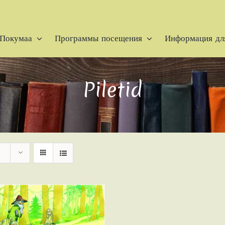
Покумаа
Программы посещения
Информация для
Piletid