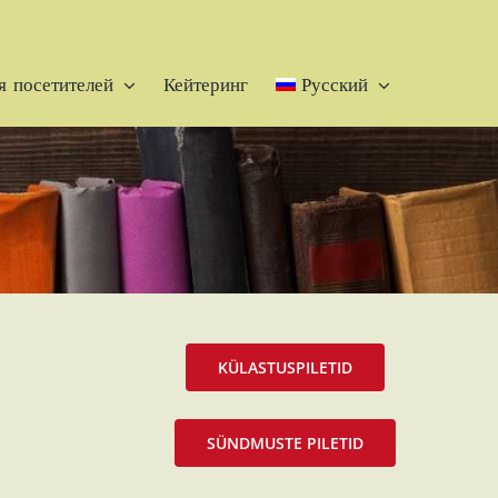
 посетителей
Кейтеринг
Русский
KÜLASTUSPILETID
SÜNDMUSTE PILETID