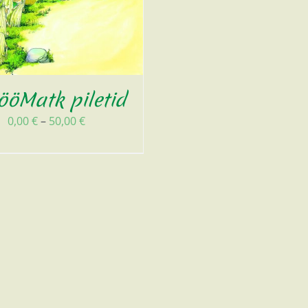
öMatk piletid
Диапазон
0,00
€
–
50,00
€
цен:
0,00 €
–
50,00 €