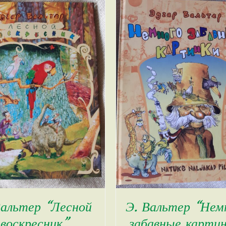
Вальтер “Лесной
Э. Вальтер “Нем
воскресник”
забавные картин