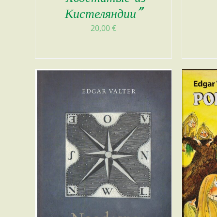
Кистеляндии”
20,00
€