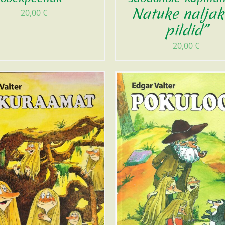
Natuke nalja
20,00
€
pildid”
20,00
€