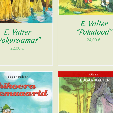
E. Valter
“Pokulood”
E. Valter
Pokuraamat”
24,00
€
22,00
€
Otsas