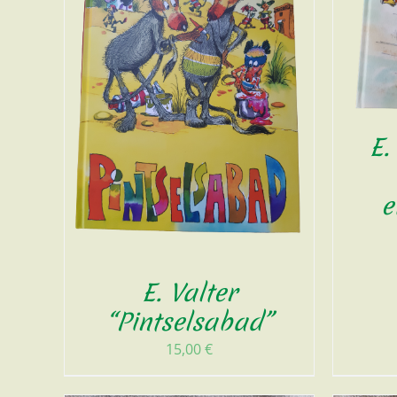
E.
e
E. Valter
“Pintselsabad”
15,00
€