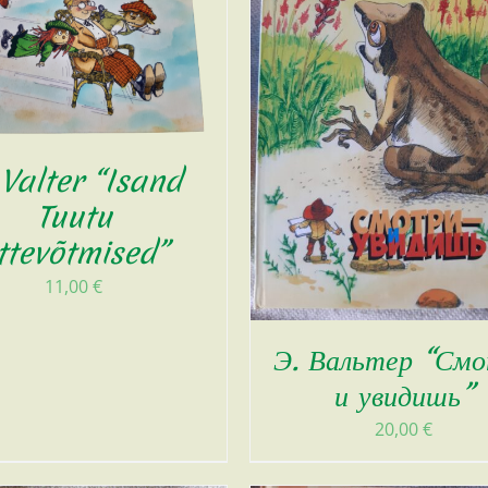
 Valter “Isand
Tuutu
ttevõtmised”
11,00
€
Э. Вальтер “См
и увидишь”
20,00
€