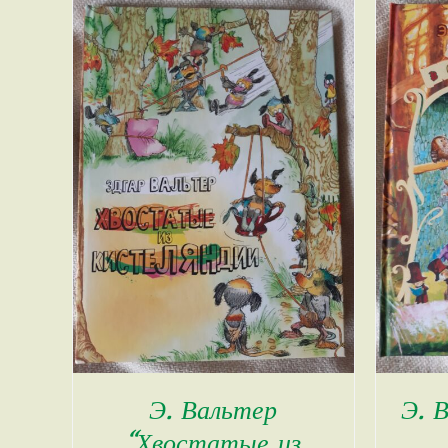
Э. Вальтер
Э. 
“Хвостатые из