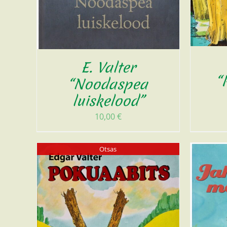
E. Valter
“
“Noodaspea
luiskelood”
10,00
€
Otsas