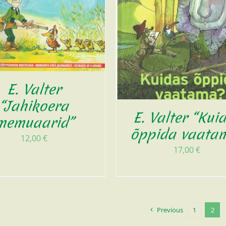
E. Valter
“Jahikoera
E. Valter “Kui
memuaarid”
õppida vaata
12,00
€
17,00
€
Previous
1
2