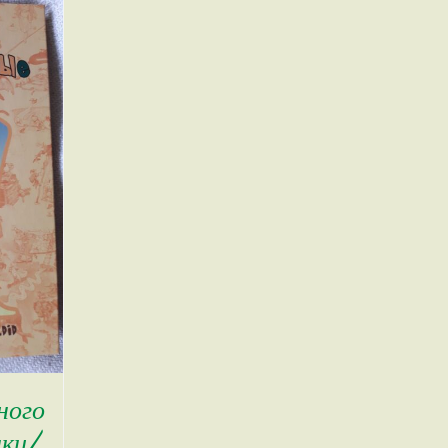
ного
ки/