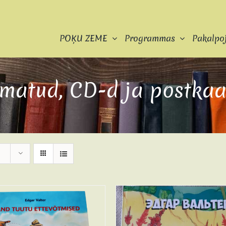
POĶU ZEME
Programmas
Pakalpo
matud, CD-d ja postkaa