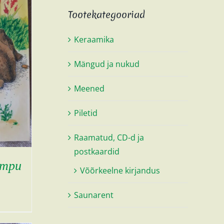
Tootekategooriad
Keraamika
Mängud ja nukud
Meened
Piletid
Raamatud, CD-d ja
postkaardid
отри
Võõrkeelne kirjandus
Saunarent