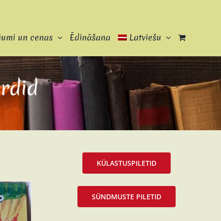
jumi un cenas
Ēdināšana
Latviešu
rdid
KÜLASTUSPILETID
SÜNDMUSTE PILETID