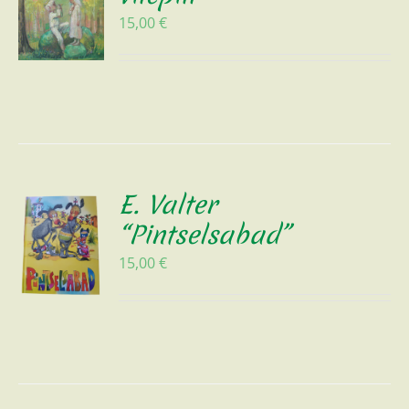
15,00
€
E. Valter
“Pintselsabad”
15,00
€