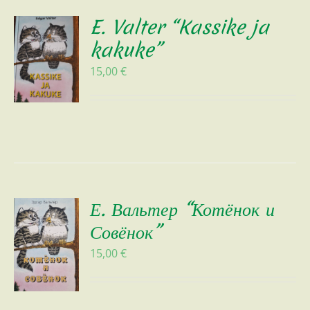
E. Valter “Kassike ja
kakuke”
15,00
€
Е. Вальтер “Котёнок и
Совёнок”
15,00
€