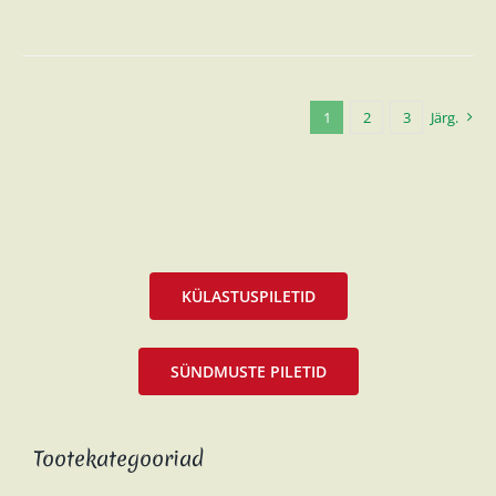
1
2
3
Järg.
KÜLASTUSPILETID
SÜNDMUSTE PILETID
Tootekategooriad