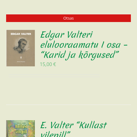
Otsas
Edgar Valteri
elulooraamatu I osa –
“Karid ja kõrgused”
15,00
€
E. Valter “Kullast
vilepill”