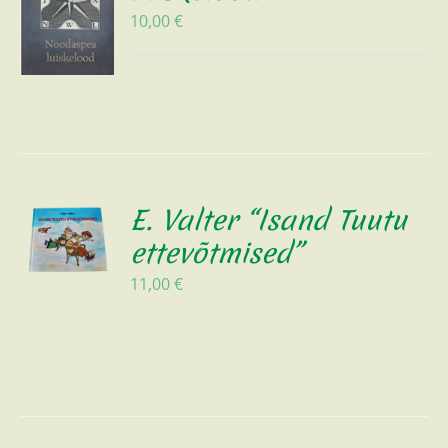
10,00
€
E. Valter “Isand Tuutu
ettevõtmised”
11,00
€