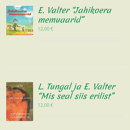
E. Valter “Jahikoera
memuaarid”
12,00
€
L. Tungal ja E. Valter
“Mis seal siis erilist”
12,00
€