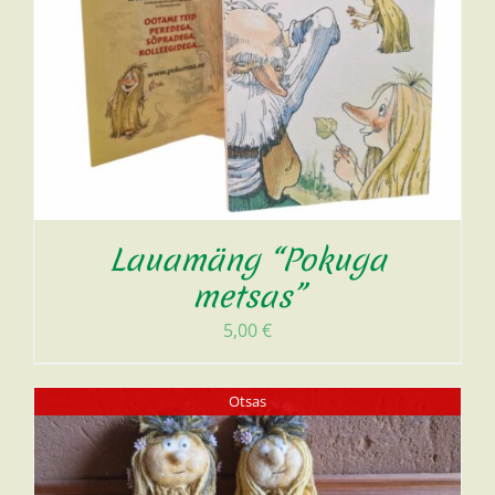
Lauamäng “Pokuga
metsas”
5,00
€
Otsas