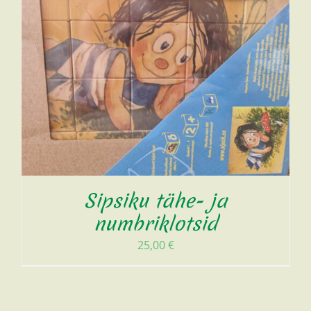
Sipsiku tähe- ja
numbriklotsid
25,00
€