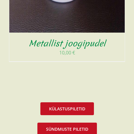
Metallist joogipudel
10,00
€
KÜLASTUSPILETID
SÜNDMUSTE PILETID